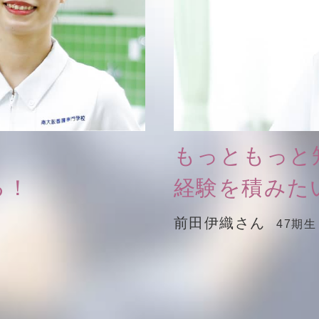
もっともっと
る！
経験を積みた
前田伊織さん
47期生