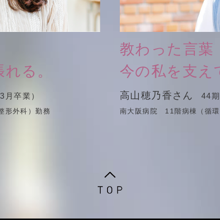
教わった言葉
張れる。
今の私を支え
高山穂乃香さん
年3月卒業）
44
整形外科）勤務
南大阪病院 11階病棟（循