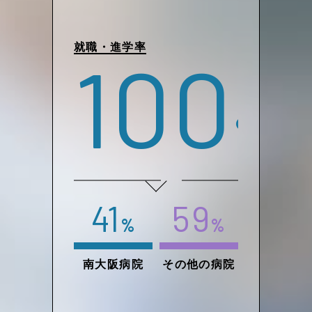
就職・進学率
100
%
41
59
%
%
南大阪病院
その他の病院