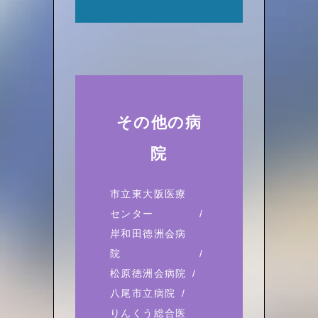
その他の病
院
市立東大阪医療
センター
岸和田徳洲会病
院
松原徳洲会病院
八尾市立病院
りんくう総合医