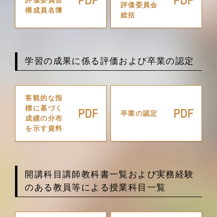
評価委員会
構成員名簿
総括
学習の成果に係る評価および卒業の認定
客観的な指
標に基づく
卒業の認定
成績の分布
を示す資料
開講科目講師教科書一覧および実務経験
のある教員等による授業科目一覧